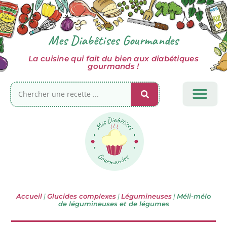
Mes Diabêtises Gourmandes
La cuisine qui fait du bien aux diabétiques
gourmands !
TOUTES MES RECET
CÔTÉ SUCRÉ
GLUCIDES COM
INFOS DIABÈTE
Accueil
|
Glucides complexes
|
Légumineuses
|
Méli-mélo
de légumineuses et de légumes