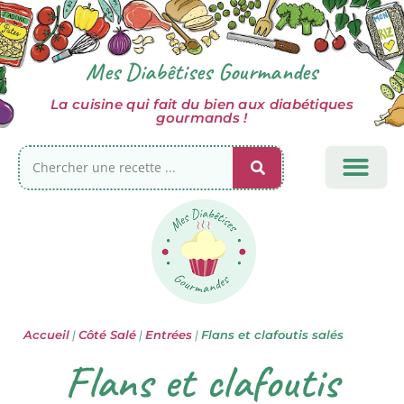
Mes Diabêtises Gourmandes
La cuisine qui fait du bien aux diabétiques
gourmands !
TOUTES MES RECET
CÔTÉ SUCRÉ
GLUCIDES COM
INFOS DIABÈTE
Accueil
|
Côté Salé
|
Entrées
|
Flans et clafoutis salés
Flans et clafoutis