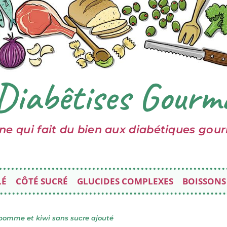
Diabêtises Gourm
ine qui fait du bien aux diabétiques gou
LÉ
CÔTÉ SUCRÉ
GLUCIDES COMPLEXES
BOISSONS
 pomme et kiwi sans sucre ajouté