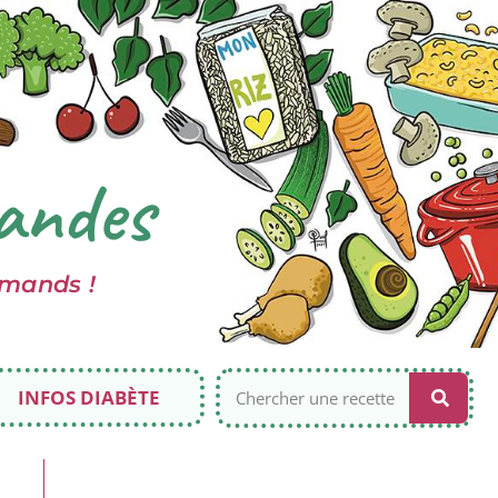
andes
rmands !
INFOS DIABÈTE