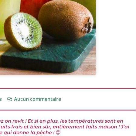
s
Aucun commentaire
z on revit ! Et si en plus, les températures sont en
its frais et bien sûr, entièrement faits maison ! J’ai
e qui donne la pêche !
😊