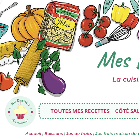
Mes 
La cuis
TOUTES MES RECETTES
CÔTÉ SA
Accueil
|
Boissons
|
Jus de fruits
|
Jus frais maison de