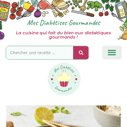
Mes Diabêtises Gourmandes
La cuisine qui fait du bien aux diabétiques
gourmands !
TOUTES MES RECET
CÔTÉ SUCRÉ
GLUCIDES COM
INFOS DIABÈTE