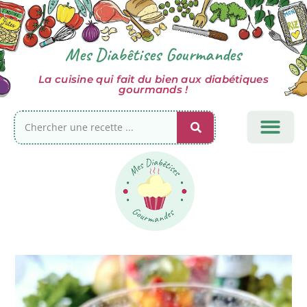
Mes Diabêtises Gourmandes
La cuisine qui fait du bien aux diabétiques
gourmands !
TOUTES MES RECET
CÔTÉ SUCRÉ
GLUCIDES COM
INFOS DIABÈTE